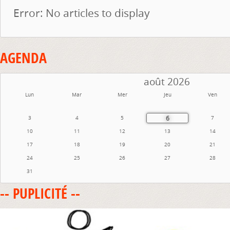
Error: No articles to display
AGENDA
août 2026
Lun
Mar
Mer
Jeu
Ven
6
3
4
5
7
10
11
12
13
14
17
18
19
20
21
24
25
26
27
28
31
-- PUPLICITÉ --