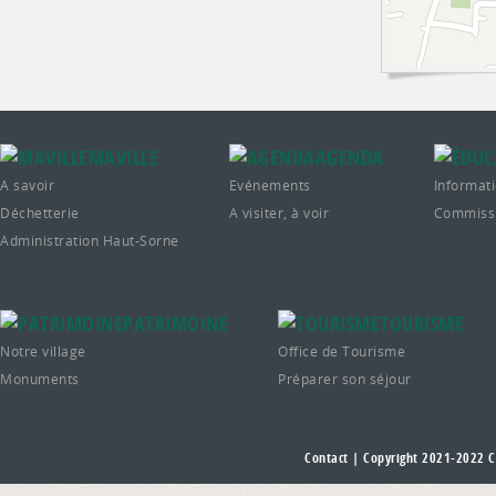
MAVILLE
AGENDA
A savoir
Evénements
Informati
Déchetterie
A visiter, à voir
Commissi
Administration Haut-Sorne
PATRIMOINE
TOURISME
Notre village
Office de Tourisme
Monuments
Préparer son séjour
Contact
| Copyright 2021-2022
C