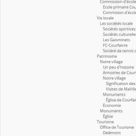
Commission d'écol
Ecole primaire Cou
Commision d'écol
Vie locale
Les sociétés locale
Sociétés sportives
Sociétés culturelle
Les Gaisminets
FC-Courfaivre
Société de tennis 
Patrimoine
Notre village
Un peu d'histoire
Armoiries de Cour
Notre village
Signification des
Visites de MaVill
Monuments
Église de Courfai
Economie
Monuments
Église
Tourisme
Office de Tourisme
Delémont