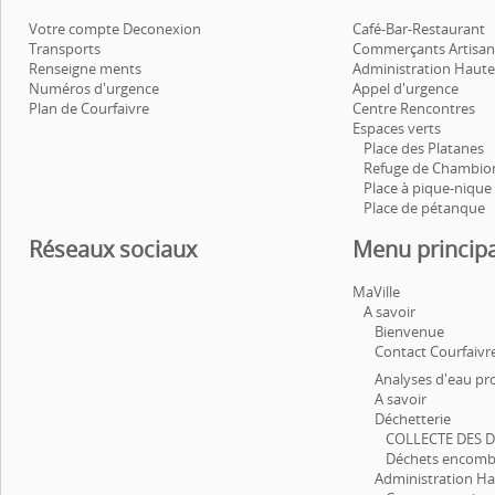
Votre compte Deconexion
Café-Bar-Restaurant
Transports
Commerçants Artisan
Renseigne ments
Administration Haut
Numéros d'urgence
Appel d'urgence
Plan de Courfaivre
Centre Rencontres
Espaces verts
Place des Platanes
Refuge de Chambio
Place à pique-nique 
Place de pétanque
Réseaux sociaux
Menu principa
MaVille
A savoir
Bienvenue
Contact Courfaivr
Analyses d'eau pr
A savoir
Déchetterie
COLLECTE DES 
Déchets encomb
Administration H