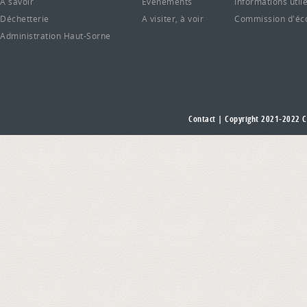
A savoir
Evénements
Informations util
Déchetterie
A visiter, à voir
Commission d'éc
Administration Haut-Sorne
Contact
| Copyright 2021-2022
C