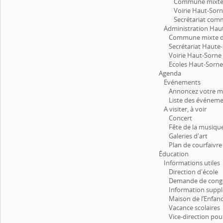
Commune mixte 
Voirie Haut-Sor
Secrétariat com
Administration Hau
Commune mixte d
Secrétariat Haute
Voirie Haut-Sorne
Ecoles Haut-Sorn
Agenda
Evénements
Annoncez votre m
Liste des événem
A visiter, à voir
Concert
Fête de la musiqu
Galeries d'art
Plan de courfaivre
Éducation
Informations utiles
Direction d'école
Demande de congé
Information supp
Maison de l’Enfan
Vacance scolaires
Vice-direction pou