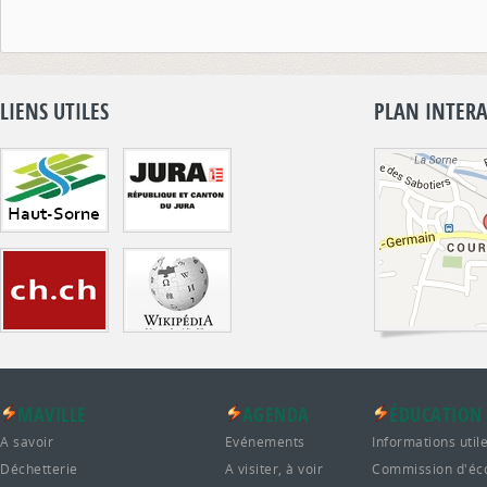
LIENS UTILES
PLAN INTERA
MAVILLE
AGENDA
ÉDUCATION
A savoir
Evénements
Informations util
Déchetterie
A visiter, à voir
Commission d'éc