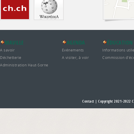
MAVILLE
AGENDA
ÉDUCATION
A savoir
Evénements
Informations util
Déchetterie
A visiter, à voir
Commission d'éc
Administration Haut-Sorne
Contact
| Copyright 2021-2022
C