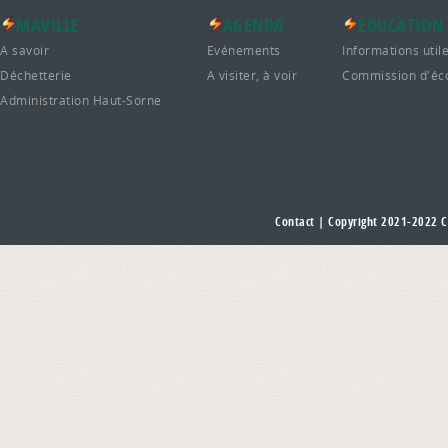
MAVILLE
AGENDA
ÉDUCATION
A savoir
Evénements
Informations util
Déchetterie
A visiter, à voir
Commission d'éc
Administration Haut-Sorne
Contact
| Copyright 2021-2022
C