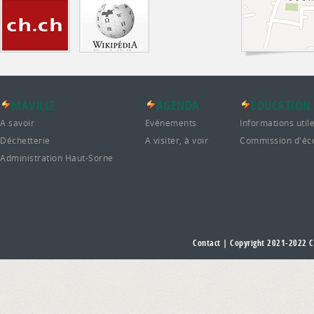
MAVILLE
AGENDA
ÉDUCATION
A savoir
Evénements
Informations util
Déchetterie
A visiter, à voir
Commission d'éc
Administration Haut-Sorne
Contact
| Copyright 2021-2022
C