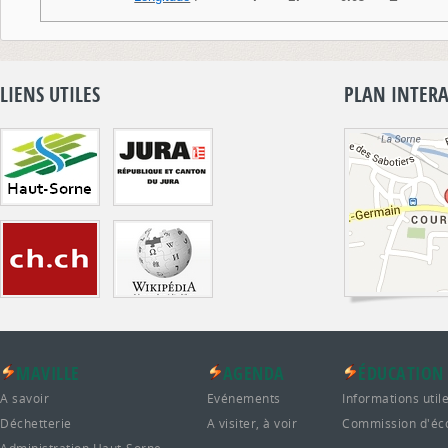
LIENS UTILES
PLAN INTERA
MAVILLE
AGENDA
ÉDUCATION
A savoir
Evénements
Informations util
Déchetterie
A visiter, à voir
Commission d'éc