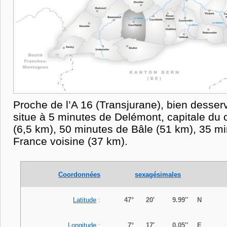
Proche de l’A 16 (Transjurane), bien desservi 
situe à 5 minutes de Delémont, capitale du 
(6,5 km), 50 minutes de Bâle (51 km), 35 mi
France voisine (37 km).
Coordonnées
sexagésimales
Latitude
:
47°
20′
9.99″
N
Longitude
:
7°
17′
0.05″
E