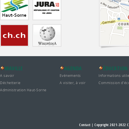
MAVILLE
AGENDA
ÉDUCATION
A savoir
Evénements
Informations util
Déchetterie
A visiter, à voir
Commission d'éc
Administration Haut-Sorne
Contact
| Copyright 2021-2022
C